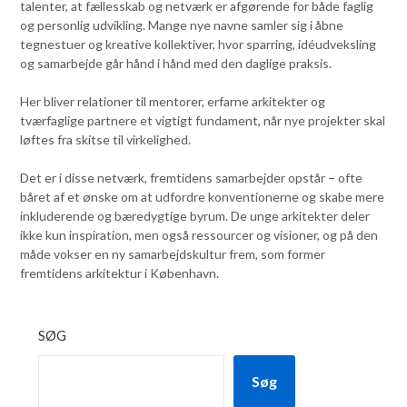
talenter, at fællesskab og netværk er afgørende for både faglig
og personlig udvikling. Mange nye navne samler sig i åbne
tegnestuer og kreative kollektiver, hvor sparring, idéudveksling
og samarbejde går hånd i hånd med den daglige praksis.
Her bliver relationer til mentorer, erfarne arkitekter og
tværfaglige partnere et vigtigt fundament, når nye projekter skal
løftes fra skitse til virkelighed.
Det er i disse netværk, fremtidens samarbejder opstår – ofte
båret af et ønske om at udfordre konventionerne og skabe mere
inkluderende og bæredygtige byrum. De unge arkitekter deler
ikke kun inspiration, men også ressourcer og visioner, og på den
måde vokser en ny samarbejdskultur frem, som former
fremtidens arkitektur i København.
SØG
Søg