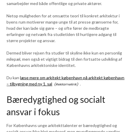
samarbejder med både offentlige og private aktører.
Netop muligheden for at omsætte teori til konkret arkitektur i
byens rum motiverer mange unge til at presse grænserne for,
hvad der kan lade sig gøre – og ofte fører de medbragte
erfaringer og netværk fra studietiden til hurtigere adgang til
større projekter og ansvar.
Dermed bliver rejsen fra studier til skyline ikke kun en personlig
milepæl, men også et vigtigt bidrag til den fortsatte udvikling af
Københavns arkitektoniske identitet.
Du kan
læse mere om arkitekt københavn på arkitekt københavn
– tilbygning med ny 1. sal
.
Bæredygtighed og socialt
ansvar i fokus
For Københavns unge arkitekttalenter er bæredygtighed og
socialt ansvar ikke blot modeord, men grundlæggende værdier,