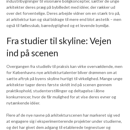
industribygninger til visionære boligkoncepter, sætter de unge
arkitekter deres præg på bybilledet med idéer, der rækker ud
over det forventelige. Deres arbejde vidner om en stærk tro på,
at arkitektur kan og skal bidrage til mere end blot æstetik – men
også til fællesskab, bæredygtighed og et levende bymiljø.
Fra studier til skyline: Vejen
ind på scenen
Overgangen fra studieliv til praksis kan virke overvældende, men
for Københavns nye arkitekturtalenter bliver drømmen om at
sætte aftryk på byens skyline hurtigt til virkelighed. Mange unge
arkitekter tager deres første skridt ind på scenen gennem
praktikophold, studenterstillinger og deltagelse i åbne
konkurrencer, hvor de får mulighed for at vise deres evner og
nytænkende idéer.
Flere af de nye navne på arkitekturscenen har markeret sig ved
at engagere sig i eksperimenterende projekter under studierne,
og det har givet dem adgang til etablerede tegnestuer og