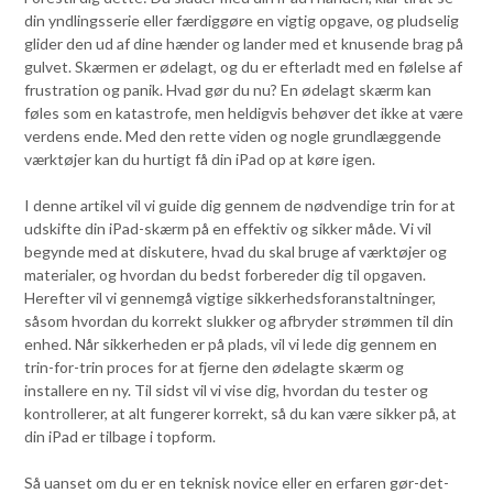
din yndlingsserie eller færdiggøre en vigtig opgave, og pludselig
glider den ud af dine hænder og lander med et knusende brag på
gulvet. Skærmen er ødelagt, og du er efterladt med en følelse af
frustration og panik. Hvad gør du nu? En ødelagt skærm kan
føles som en katastrofe, men heldigvis behøver det ikke at være
verdens ende. Med den rette viden og nogle grundlæggende
værktøjer kan du hurtigt få din iPad op at køre igen.
I denne artikel vil vi guide dig gennem de nødvendige trin for at
udskifte din iPad-skærm på en effektiv og sikker måde. Vi vil
begynde med at diskutere, hvad du skal bruge af værktøjer og
materialer, og hvordan du bedst forbereder dig til opgaven.
Herefter vil vi gennemgå vigtige sikkerhedsforanstaltninger,
såsom hvordan du korrekt slukker og afbryder strømmen til din
enhed. Når sikkerheden er på plads, vil vi lede dig gennem en
trin-for-trin proces for at fjerne den ødelagte skærm og
installere en ny. Til sidst vil vi vise dig, hvordan du tester og
kontrollerer, at alt fungerer korrekt, så du kan være sikker på, at
din iPad er tilbage i topform.
Så uanset om du er en teknisk novice eller en erfaren gør-det-