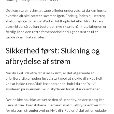
Det kan være nyttigt at tage billeder undervejs, så du kan huske,
hvordan alt skal sættes sammen igen. Endelig, inden du starter,
skal du sørge for, at din iPad er fuldt opladet eller tilsluttet en
strømkilde, så du kan teste den nye skærm, når installationen er
færdig. Med den rette forberedelse er du godt rustet til at
tackle skærmkatastrofen!
Sikkerhed først: Slukning og
afbrydelse af strøm
Når du skal udskifte din iPad skærm, er det afgørende at
prioritere sikkerheden først. Start med at slukke din iPad helt
ved at holde tænd/sluk-knappen nede, indtil du ser “sluk”-
skyderen på skærmen. Skub skyderen for at slukke enheden.
Det er ikke nok blot at sætte den på standby, da der stadig kan
være strøm i kredsløbene. Dernæst skal du afbryde enhver form
for ekstern strømforsyning. Hvis din iPad er tilsluttet en oplader,