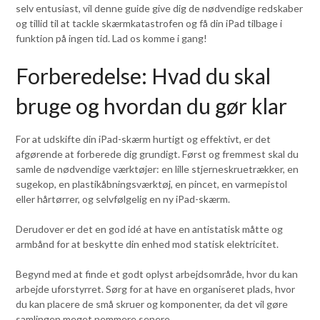
selv entusiast, vil denne guide give dig de nødvendige redskaber
og tillid til at tackle skærmkatastrofen og få din iPad tilbage i
funktion på ingen tid. Lad os komme i gang!
Forberedelse: Hvad du skal
bruge og hvordan du gør klar
For at udskifte din iPad-skærm hurtigt og effektivt, er det
afgørende at forberede dig grundigt. Først og fremmest skal du
samle de nødvendige værktøjer: en lille stjerneskruetrækker, en
sugekop, en plastikåbningsværktøj, en pincet, en varmepistol
eller hårtørrer, og selvfølgelig en ny iPad-skærm.
Derudover er det en god idé at have en antistatisk måtte og
armbånd for at beskytte din enhed mod statisk elektricitet.
Begynd med at finde et godt oplyst arbejdsområde, hvor du kan
arbejde uforstyrret. Sørg for at have en organiseret plads, hvor
du kan placere de små skruer og komponenter, da det vil gøre
samlingen meget nemmere senere.