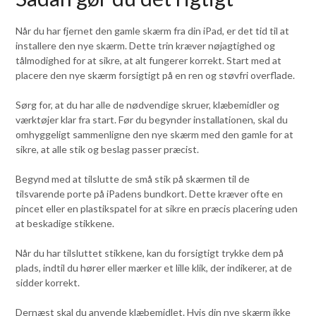
Når du har fjernet den gamle skærm fra din iPad, er det tid til at
installere den nye skærm. Dette trin kræver nøjagtighed og
tålmodighed for at sikre, at alt fungerer korrekt. Start med at
placere den nye skærm forsigtigt på en ren og støvfri overflade.
Sørg for, at du har alle de nødvendige skruer, klæbemidler og
værktøjer klar fra start. Før du begynder installationen, skal du
omhyggeligt sammenligne den nye skærm med den gamle for at
sikre, at alle stik og beslag passer præcist.
Begynd med at tilslutte de små stik på skærmen til de
tilsvarende porte på iPadens bundkort. Dette kræver ofte en
pincet eller en plastikspatel for at sikre en præcis placering uden
at beskadige stikkene.
Når du har tilsluttet stikkene, kan du forsigtigt trykke dem på
plads, indtil du hører eller mærker et lille klik, der indikerer, at de
sidder korrekt.
Dernæst skal du anvende klæbemidlet. Hvis din nye skærm ikke