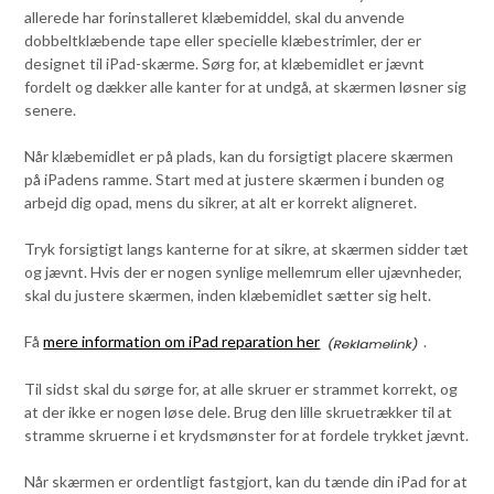
allerede har forinstalleret klæbemiddel, skal du anvende
dobbeltklæbende tape eller specielle klæbestrimler, der er
designet til iPad-skærme. Sørg for, at klæbemidlet er jævnt
fordelt og dækker alle kanter for at undgå, at skærmen løsner sig
senere.
Når klæbemidlet er på plads, kan du forsigtigt placere skærmen
på iPadens ramme. Start med at justere skærmen i bunden og
arbejd dig opad, mens du sikrer, at alt er korrekt aligneret.
Tryk forsigtigt langs kanterne for at sikre, at skærmen sidder tæt
og jævnt. Hvis der er nogen synlige mellemrum eller ujævnheder,
skal du justere skærmen, inden klæbemidlet sætter sig helt.
Få
mere information om iPad reparation her
.
Til sidst skal du sørge for, at alle skruer er strammet korrekt, og
at der ikke er nogen løse dele. Brug den lille skruetrækker til at
stramme skruerne i et krydsmønster for at fordele trykket jævnt.
Når skærmen er ordentligt fastgjort, kan du tænde din iPad for at