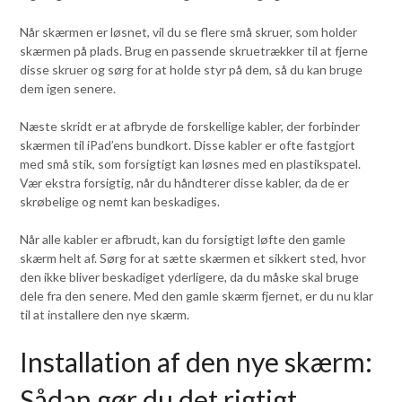
Når skærmen er løsnet, vil du se flere små skruer, som holder
skærmen på plads. Brug en passende skruetrækker til at fjerne
disse skruer og sørg for at holde styr på dem, så du kan bruge
dem igen senere.
Næste skridt er at afbryde de forskellige kabler, der forbinder
skærmen til iPad’ens bundkort. Disse kabler er ofte fastgjort
med små stik, som forsigtigt kan løsnes med en plastikspatel.
Vær ekstra forsigtig, når du håndterer disse kabler, da de er
skrøbelige og nemt kan beskadiges.
Når alle kabler er afbrudt, kan du forsigtigt løfte den gamle
skærm helt af. Sørg for at sætte skærmen et sikkert sted, hvor
den ikke bliver beskadiget yderligere, da du måske skal bruge
dele fra den senere. Med den gamle skærm fjernet, er du nu klar
til at installere den nye skærm.
Installation af den nye skærm:
Sådan gør du det rigtigt