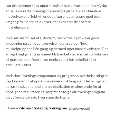
Når det kommer til at opnå maksimal muskelvækst, er det vigtigt
at have de rette træningsmetoder på plads. For at stimulere
muskelvækst effektivt, er det afgørende at træne med tung
vægt og fokusere på øvelser, der aktiverer de største
muskelgrupper.
Øvelser såsom squats, dødløft, bænkpres og rows er gode
eksempler på compound-øvelser, der arbejder flere
muskelgrupper på én gang og dermed øger muskelvæksten. Det
er også vigtigt at træne med tilstrækkelig intensitet og volumen,
så musklerne udfordres og nedbrydes tilstrækkeligt til at
stimulere vækst.
Variation i træningsprogrammet og progressiv overbelastning er
også nøglen til at opnå muskelvækst på lang sigt. Det er vigtigt
at huske på, at konsistens og dedikation er afgørende for at
opnå gode resultater, så sørg for at følge dit træningsprogram
og udfordre dig selv hver gang du træner.
Få mere
info om fitness og træning her
.