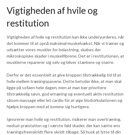
Vigtigheden af hvile og
restitution
Vigtigheden af hvile og restitution kan ikke undervurderes, når
det kommer til at opnå maksimal muskelvækst. Når vi træner og
udsætter vores muskler for belastning, skabes der
mikroskopiske skader i muskelfibrene. Det er i restitutionen, at
musklerne reparerer sig selv og bliver stærkere og større.
Derfor er det essentielt at give kroppen tilstrækkelig tid til at
hvile mellem træningspasene. Dette betyder ikke, at man skal
ligge på sofaen hele dagen, men at man bør prioritere
tilstrækkelig søvn, god ernæring og eventuelt aktiv restitution
såsom massage eller let cardio for at øge blodcirkulationen og
hjælpe kroppen med at komme sig hurtigere.
Ignorerer man hvile og restitution, risikerer man overtræning,
nedsat præstation og i værste fald skader, der kan sætte ens
træningsfremskridt flere skridt tilbage. Så husk at lytte til din