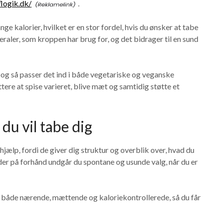
flogik.dk/
.
ge kalorier, hvilket er en stor fordel, hvis du ønsker at tabe
eraler, som kroppen har brug for, og det bidrager til en sund
, og så passer det ind i både vegetariske og veganske
ettere at spise varieret, blive mæt og samtidig støtte et
du vil tabe dig
hjælp, fordi de giver dig struktur og overblik over, hvad du
ider på forhånd undgår du spontane og usunde valg, når du er
 er både nærende, mættende og kaloriekontrollerede, så du får