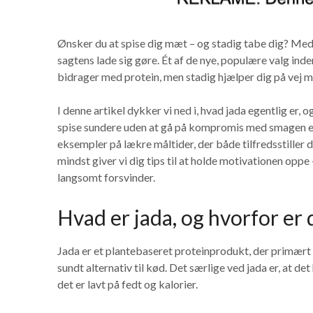
Ønsker du at spise dig mæt – og stadig tabe dig? Med
sagtens lade sig gøre. Ét af de nye, populære valg in
bidrager med protein, men stadig hjælper dig på vej
I denne artikel dykker vi ned i, hvad jada egentlig er, 
spise sundere uden at gå på kompromis med smagen 
eksempler på lækre måltider, der både tilfredsstiller di
mindst giver vi dig tips til at holde motivationen opp
langsomt forsvinder.
Hvad er jada, og hvorfor er 
Jada er et plantebaseret proteinprodukt, der primært 
sundt alternativ til kød. Det særlige ved jada er, at de
det er lavt på fedt og kalorier.