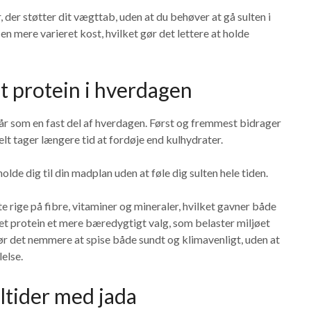
 der støtter dit vægttab, uden at du behøver at gå sulten i
 mere varieret kost, hvilket gør det lettere at holde
t protein i hverdagen
år som en fast del af hverdagen. Først og fremmest bidrager
relt tager længere tid at fordøje end kulhydrater.
lde dig til din madplan uden at føle dig sulten hele tiden.
 rige på fibre, vitaminer og mineraler, hvilket gavner både
et protein et mere bæredygtigt valg, som belaster miljøet
r det nemmere at spise både sundt og klimavenligt, uden at
else.
tider med jada