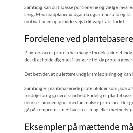
Samtidig kan du tilpasse portionerne og vælge råvarer,
seng. Med madplaner undgår du også madspild og får en
motivationen oppe undervejs i dit vægttabsforløb.
Fordelene ved plantebasere
Plantebaseret protein har mange fordele, når det indg
det til at holde dig mæt i længere tid, da protein gene
Det betyder, at du lettere undgår småspisning og kan ho
Samtidig er plantebaserede proteinkilder som jada ofte
fordøjelse og generel sundhed. Endelig er plantebaser
mindre sammenlignet med animalske proteiner. Det gø
gå på kompromis med hverken smag eller mæthedsføl
Eksempler på mættende mål