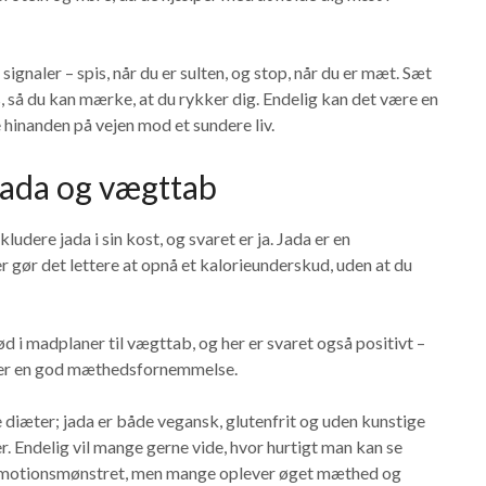
ignaler – spis, når du er sulten, og stop, når du er mæt. Sæt
s, så du kan mærke, at du rykker dig. Endelig kan det være en
te hinanden på vejen mod et sundere liv.
jada og vægttab
udere jada i sin kost, og svaret er ja. Jada er en
r gør det lettere at opnå et kalorieunderskud, uden at du
d i madplaner til vægttab, og her er svaret også positivt –
iver en god mæthedsfornemmelse.
e diæter; jada er både vegansk, glutenfrit og uden kunstige
er. Endelig vil mange gerne vide, hvor hurtigt man kan se
 og motionsmønstret, men mange oplever øget mæthed og