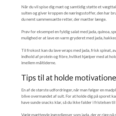
Når du vil spise dig mæt og samtidig støtte et vægttab,
sulten og giver kroppen de næringsstoffer, den har br
du nemt sammensætte retter, der mætter længe.
Prøv for eksempel en fyldig salat med jada, quinoa, s
mulighed er at lave en varm gryderet med jada, hakked
Til frokost kan du lave wraps med jada, frisk spinat, 
indhold af protein og fibre, hvilket hjælper med at ho
imellem måltiderne.
Tips til at holde motivation
En af de største udfordringer, når man følger en madp
blive overmandet af sult. For at holde dig på sporet ka
have sunde snacks klar, så du ikke falder i fristelsen t
Vælg mættende ingredienser som jada, der er rige på p