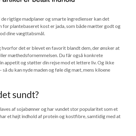
 de rigtige madplaner og smarte ingredienser kan det
den for plantebaseret kost er jada, som både mætter godt og
 mod dine vægttabsmål.
og hvorfor det er blevet en favorit blandt dem, der ønsker at
eller mæthedsfornemmelsen. Du får også konkrete
n appetit og støtter din rejse mod et lettere liv. Og ikke
e – så du kan nyde maden og føle dig mæt, mens kiloene
det sundt?
laves af sojabønner og har vundet stor popularitet som et
t har et højt indhold af protein og kostfibre, samtidig med at