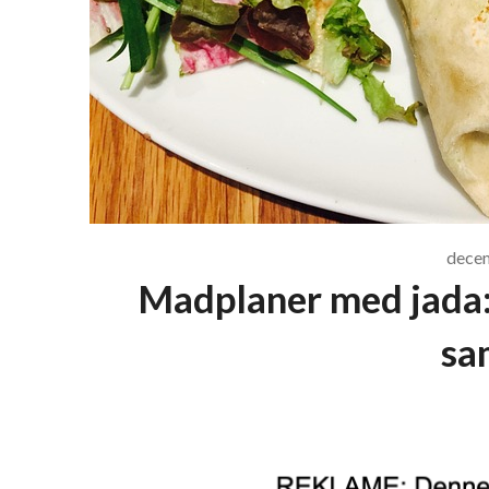
dece
Madplaner med jada: 
sa