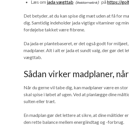
Læs om
jada vægttab
på
https://gol
Det betyder, at du kan spise dig mæt uden at få for man
dig. Samtidig indeholder jada vigtige vitaminer og min
fordøjelse takket være fibrene.
Da jada er plantebaseret, er det også godt for miljøet
madplaner. Alt i alt er jada et sundt valg, der gør det l
vægttab.
Sådan virker madplaner, når 
Når du gerne vil tabe dig, kan madplaner være en stor 
skal spise i løbet af ugen. Ved at planlægge dine målt
sulten eller træt.
En madplan gør det lettere at sikre, at dine måltider
den rette balance mellem energiindtag og -forbrug.