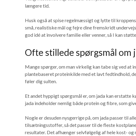
længere tid.
Husk også at spise regelmæssigt og lytte til kroppens s
små, realistiske mål og fejre dine fremskridt undervej
god idé at involvere familie eller venner, så I kan støt
Ofte stillede spørgsmål om 
Mange spørger, om man virkelig kan tabe sig ved at inkl
plantebaseret proteinkilde med et lavt fedtindhold, de
føler dig sulten.
Et andet hyppigt spørgsmål er, om jada kan erstatte kø
jada indeholder nemlig både protein og fibre, som g
Nogle er desuden nysgerrige på, om jada passer til all
tilsætningsstoffer, så det passer til de fleste kostplan
resultater. Det afhænger selvfølgelig af hele kost-