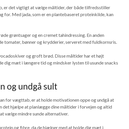
 er det vigtigt at vælge måltider, der både tilfredsstiller
ug for. Med jada, som er en plantebaseret proteinkilde, kan
prøde grøntsager og en cremet tahindressing. En anden
e tomater, bønner og krydderier, serveret med fuldkornsris.
avocadoskiver og groft brød. Disse måltider har et højt
lde dig mæt i længere tid og mindsker lysten til usunde snacks
en og undgå sult
lan for vægttab, er at holde motivationen oppe og undgå at
n det hjælpe at planlægge dine måltider i forvejen og altid
il at vælge mindre sunde alternativer.
rotein og fibre, da de hjælper med at holde dig mæt i