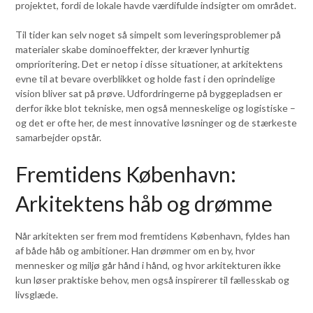
projektet, fordi de lokale havde værdifulde indsigter om området.
Til tider kan selv noget så simpelt som leveringsproblemer på
materialer skabe dominoeffekter, der kræver lynhurtig
omprioritering. Det er netop i disse situationer, at arkitektens
evne til at bevare overblikket og holde fast i den oprindelige
vision bliver sat på prøve. Udfordringerne på byggepladsen er
derfor ikke blot tekniske, men også menneskelige og logistiske –
og det er ofte her, de mest innovative løsninger og de stærkeste
samarbejder opstår.
Fremtidens København:
Arkitektens håb og drømme
Når arkitekten ser frem mod fremtidens København, fyldes han
af både håb og ambitioner. Han drømmer om en by, hvor
mennesker og miljø går hånd i hånd, og hvor arkitekturen ikke
kun løser praktiske behov, men også inspirerer til fællesskab og
livsglæde.