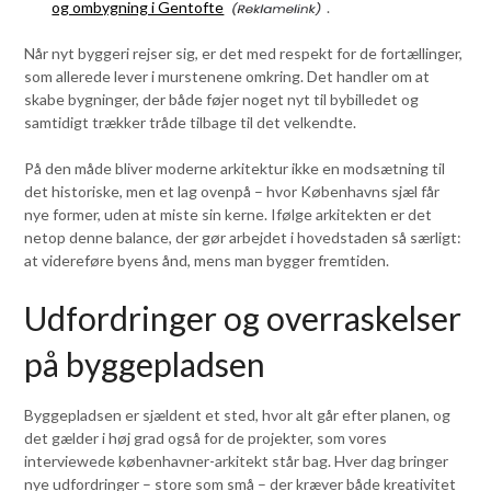
og ombygning i Gentofte
.
Når nyt byggeri rejser sig, er det med respekt for de fortællinger,
som allerede lever i murstenene omkring. Det handler om at
skabe bygninger, der både føjer noget nyt til bybilledet og
samtidigt trækker tråde tilbage til det velkendte.
På den måde bliver moderne arkitektur ikke en modsætning til
det historiske, men et lag ovenpå – hvor Københavns sjæl får
nye former, uden at miste sin kerne. Ifølge arkitekten er det
netop denne balance, der gør arbejdet i hovedstaden så særligt:
at videreføre byens ånd, mens man bygger fremtiden.
Udfordringer og overraskelser
på byggepladsen
Byggepladsen er sjældent et sted, hvor alt går efter planen, og
det gælder i høj grad også for de projekter, som vores
interviewede københavner-arkitekt står bag. Hver dag bringer
nye udfordringer – store som små – der kræver både kreativitet