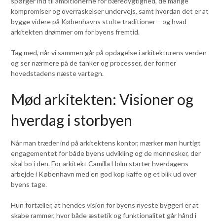
spørger ind til ambitionerne for bæredygtighed, de mange
kompromiser og overraskelser undervejs, samt hvordan det er at
bygge videre på Københavns stolte traditioner – og hvad
arkitekten drømmer om for byens fremtid.
Tag med, når vi sammen går på opdagelse i arkitekturens verden
og ser nærmere på de tanker og processer, der former
hovedstadens næste vartegn.
Mød arkitekten: Visioner og
hverdag i storbyen
Når man træder ind på arkitektens kontor, mærker man hurtigt
engagementet for både byens udvikling og de mennesker, der
skal bo i den. For arkitekt Camilla Holm starter hverdagens
arbejde i København med en god kop kaffe og et blik ud over
byens tage.
Hun fortæller, at hendes vision for byens nyeste byggeri er at
skabe rammer, hvor både æstetik og funktionalitet går hånd i