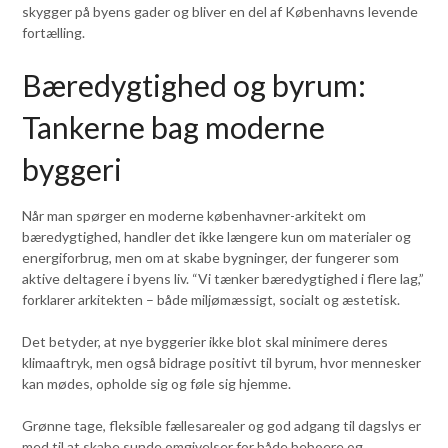
skygger på byens gader og bliver en del af Københavns levende
fortælling.
Bæredygtighed og byrum:
Tankerne bag moderne
byggeri
Når man spørger en moderne københavner-arkitekt om
bæredygtighed, handler det ikke længere kun om materialer og
energiforbrug, men om at skabe bygninger, der fungerer som
aktive deltagere i byens liv. “Vi tænker bæredygtighed i flere lag,”
forklarer arkitekten – både miljømæssigt, socialt og æstetisk.
Det betyder, at nye byggerier ikke blot skal minimere deres
klimaaftryk, men også bidrage positivt til byrum, hvor mennesker
kan mødes, opholde sig og føle sig hjemme.
Grønne tage, fleksible fællesarealer og god adgang til dagslys er
med til at skabe sunde omgivelser for både beboere og