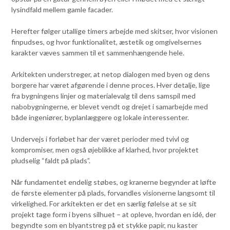
lysindfald mellem gamle facader.
Herefter følger utallige timers arbejde med skitser, hvor visionen
finpudses, og hvor funktionalitet, æstetik og omgivelsernes
karakter væves sammen til et sammenhængende hele.
Arkitekten understreger, at netop dialogen med byen og dens
borgere har været afgørende i denne proces. Hver detalje, lige
fra bygningens linjer og materialevalg til dens samspil med
nabobygningerne, er blevet vendt og drejet i samarbejde med
både ingeniører, byplanlæggere og lokale interessenter.
Undervejs i forløbet har der været perioder med tvivl og
kompromiser, men også øjeblikke af klarhed, hvor projektet
pludselig “faldt på plads”.
Når fundamentet endelig støbes, og kranerne begynder at løfte
de første elementer på plads, forvandles visionerne langsomt til
virkelighed. For arkitekten er det en særlig følelse at se sit
projekt tage form i byens silhuet – at opleve, hvordan en idé, der
begyndte som en blyantstreg på et stykke papir, nu kaster