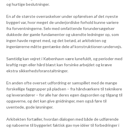
og hurtige beslutninger.
En af de største overraskelser under opførelsen af det nyeste
byggeri var, hvor meget de underjordiske forhold kunne variere
fra forventningerne. Selv med omfattende forundersøgelser
dukkede der gamle fundamenter og ukendte ledninger op, som
ingen havde regnet med, og det betød, at arkitekten og
ingeniørerne måtte gentænke dele af konstruktionen undervejs.
Samtidig kan vejret i København være lunefuldt, og perioder med
kraftig regn eller hård blæst kan forsinke arbejdet og kræve
ekstra sikkerhedsforanstaltninger.
En anden ofte overset udfordring er samspillet med de mange
forskellige faggrupper på pladsen – fra håndværkere til teknikere
og leverandører – for alle har deres egen dagsorden og tilgang til
opgaverne, og det kan give gnidninger, men også føre til
uventede, gode løsninger.
Arkitekten fortæller, hvordan dialogen med både de udførende
og naboerne til byggeriet faktisk gav nye idéer til forbedringer i