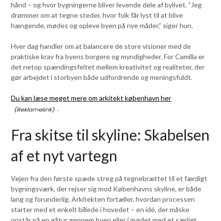
hånd – og hvor bygningerne bliver levende dele af bylivet. ”Jeg
drømmer om at tegne steder, hvor folk får lyst til at blive
hængende, mødes og opleve byen på nye måder,” siger hun.
Hver dag handler om at balancere de store visioner med de
praktiske krav fra byens borgere og myndigheder. For Camilla er
det netop spændingsfeltet mellem kreativitet og realiteter, der
gør arbejdet i storbyen både udfordrende og meningsfuldt.
Du kan læse meget mere om arkitekt københavn her
.
Fra skitse til skyline: Skabelsen
af et nyt vartegn
Vejen fra den første spæde streg på tegnebrættet til et færdigt
bygningsværk, der rejser sig mod Københavns skyline, er både
lang og forunderlig. Arkitekten fortæller, hvordan processen
starter med et enkelt billede i hovedet – en idé, der måske
opstår på en gåtur gennem byen eller i mødet med et særligt