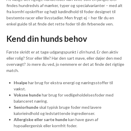
findes hundredvis af mærker, typer og specialvarianter – med alt
fra kornfri opskrifter og højt kødindhold til foder designet til
bestemte racer eller livsstadier. Men frygt ej – her får du en
enkel guide til at finde det rette foder til din firbenede ven.
Kend din hunds behov
Første skridt er at tage udgangspunkt i
din
hund. Er den aktiv
eller rolig? Stor eller lille? Har den sart mave, eller døjer den med
overvægt? Jo mere du ved, jo nemmere er det at finde det rigtige
match.
Hvalpe
har brug for ekstra energi og næringsstoffer til
vækst.
Voksne hunde
har brug for vedligeholdelsesfoder med
balanceret næring.
Seniorhunde
skal typisk bruge foder med lavere
kalorieindhold og ledstøttende ingredienser.
Allergiske eller sarte hunde
kan have gavn af
hypoallergenisk eller kornfrit foder.