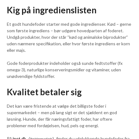
Kig på ingredienslisten
Et godt hundefoder starter med gode ingredienser. Kød – gerne
som første ingrediens – bør udgøre hovedparten af foderet.
Undgå produkter, hvor der står “kød og animalske biprodukter”
uden nærmere specifikation, eller hvor første ingrediens er korn
eller majs.
Gode foderprodukter indeholder også sunde fedtstoffer (fx
omega-3), naturlige konserveringsmidler og vitaminer, uden
unødvendige fyldstoffer.
Kvalitet betaler sig
Det kan være fristende at vælge det billigste foder i
supermarkedet – men på lang sigt er det sjældent en god
løsning. Hunde, der får næringsfattigt foder, har oftere
problemer med fordøjelsen, hud, pels og energi.
På
ipet.dk
finder du udelukkende hundefoder fra