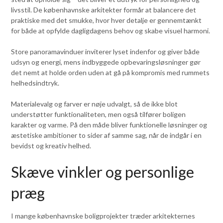
livsstil. De københavnske arkitekter formår at balancere det
praktiske med det smukke, hvor hver detalje er gennemtænkt
for både at opfylde dagligdagens behov og skabe visuel harmoni.
Store panoramavinduer inviterer lyset indenfor og giver både
udsyn og energi, mens indbyggede opbevaringsløsninger gør
det nemt at holde orden uden at gå på kompromis med rummets
helhedsindtryk.
Materialevalg og farver er nøje udvalgt, så de ikke blot
understøtter funktionaliteten, men også tilfører boligen
karakter og varme. På den måde bliver funktionelle løsninger og
æstetiske ambitioner to sider af samme sag, når de indgår i en
bevidst og kreativ helhed.
Skæve vinkler og personlige
præg
I mange københavnske boligprojekter træder arkitekternes