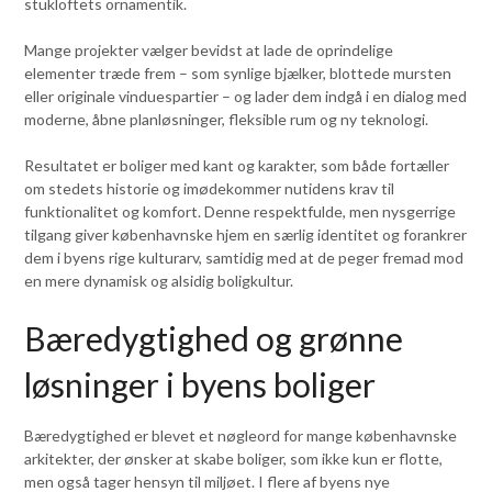
stukloftets ornamentik.
Mange projekter vælger bevidst at lade de oprindelige
elementer træde frem – som synlige bjælker, blottede mursten
eller originale vinduespartier – og lader dem indgå i en dialog med
moderne, åbne planløsninger, fleksible rum og ny teknologi.
Resultatet er boliger med kant og karakter, som både fortæller
om stedets historie og imødekommer nutidens krav til
funktionalitet og komfort. Denne respektfulde, men nysgerrige
tilgang giver københavnske hjem en særlig identitet og forankrer
dem i byens rige kulturarv, samtidig med at de peger fremad mod
en mere dynamisk og alsidig boligkultur.
Bæredygtighed og grønne
løsninger i byens boliger
Bæredygtighed er blevet et nøgleord for mange københavnske
arkitekter, der ønsker at skabe boliger, som ikke kun er flotte,
men også tager hensyn til miljøet. I flere af byens nye