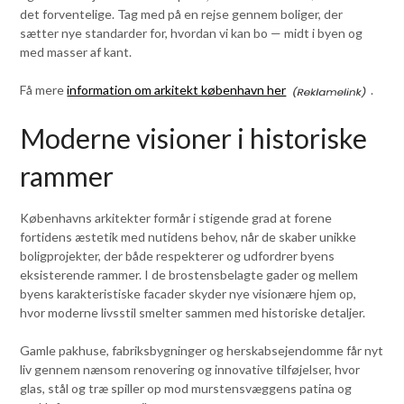
det forventelige. Tag med på en rejse gennem boliger, der
sætter nye standarder for, hvordan vi kan bo — midt i byen og
med masser af kant.
Få mere
information om arkitekt københavn her
.
Moderne visioner i historiske
rammer
Københavns arkitekter formår i stigende grad at forene
fortidens æstetik med nutidens behov, når de skaber unikke
boligprojekter, der både respekterer og udfordrer byens
eksisterende rammer. I de brostensbelagte gader og mellem
byens karakteristiske facader skyder nye visionære hjem op,
hvor moderne livsstil smelter sammen med historiske detaljer.
Gamle pakhuse, fabriksbygninger og herskabsejendomme får nyt
liv gennem nænsom renovering og innovative tilføjelser, hvor
glas, stål og træ spiller op mod murstensvæggens patina og