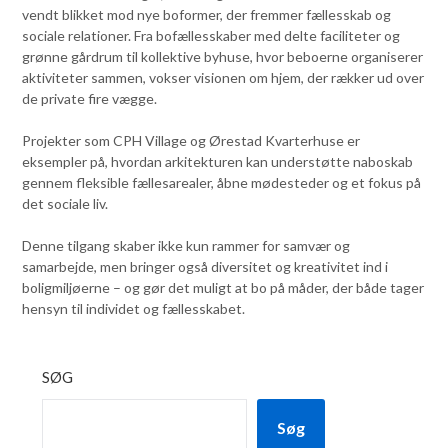
vendt blikket mod nye boformer, der fremmer fællesskab og
sociale relationer. Fra bofællesskaber med delte faciliteter og
grønne gårdrum til kollektive byhuse, hvor beboerne organiserer
aktiviteter sammen, vokser visionen om hjem, der rækker ud over
de private fire vægge.
Projekter som CPH Village og Ørestad Kvarterhuse er
eksempler på, hvordan arkitekturen kan understøtte naboskab
gennem fleksible fællesarealer, åbne mødesteder og et fokus på
det sociale liv.
Denne tilgang skaber ikke kun rammer for samvær og
samarbejde, men bringer også diversitet og kreativitet ind i
boligmiljøerne – og gør det muligt at bo på måder, der både tager
hensyn til individet og fællesskabet.
SØG
Søg