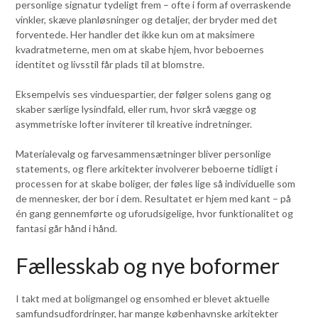
personlige signatur tydeligt frem – ofte i form af overraskende
vinkler, skæve planløsninger og detaljer, der bryder med det
forventede. Her handler det ikke kun om at maksimere
kvadratmeterne, men om at skabe hjem, hvor beboernes
identitet og livsstil får plads til at blomstre.
Eksempelvis ses vinduespartier, der følger solens gang og
skaber særlige lysindfald, eller rum, hvor skrå vægge og
asymmetriske lofter inviterer til kreative indretninger.
Materialevalg og farvesammensætninger bliver personlige
statements, og flere arkitekter involverer beboerne tidligt i
processen for at skabe boliger, der føles lige så individuelle som
de mennesker, der bor i dem. Resultatet er hjem med kant – på
én gang gennemførte og uforudsigelige, hvor funktionalitet og
fantasi går hånd i hånd.
Fællesskab og nye boformer
I takt med at boligmangel og ensomhed er blevet aktuelle
samfundsudfordringer, har mange københavnske arkitekter