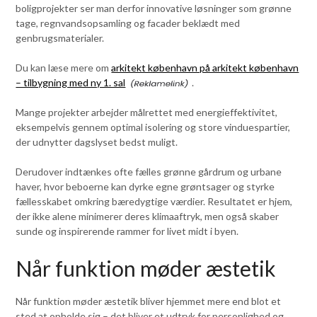
boligprojekter ser man derfor innovative løsninger som grønne
tage, regnvandsopsamling og facader beklædt med
genbrugsmaterialer.
Du kan læse mere om
arkitekt københavn på arkitekt københavn
– tilbygning med ny 1. sal
.
Mange projekter arbejder målrettet med energieffektivitet,
eksempelvis gennem optimal isolering og store vinduespartier,
der udnytter dagslyset bedst muligt.
Derudover indtænkes ofte fælles grønne gårdrum og urbane
haver, hvor beboerne kan dyrke egne grøntsager og styrke
fællesskabet omkring bæredygtige værdier. Resultatet er hjem,
der ikke alene minimerer deres klimaaftryk, men også skaber
sunde og inspirerende rammer for livet midt i byen.
Når funktion møder æstetik
Når funktion møder æstetik bliver hjemmet mere end blot et
sted at opholde sig – det bliver et udtryk for personlighed og