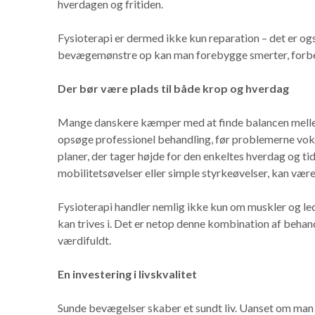
hverdagen og fritiden.
Fysioterapi er dermed ikke kun reparation – det er og
bevægemønstre op kan man forebygge smerter, forbed
Der bør være plads til både krop og hverdag
Mange danskere kæmper med at finde balancen mellem 
opsøge professionel behandling, før problemerne vokse
planer, der tager højde for den enkeltes hverdag og t
mobilitetsøvelser eller simple styrkeøvelser, kan vær
Fysioterapi handler nemlig ikke kun om muskler og le
kan trives i. Det er netop denne kombination af behan
værdifuldt.
En investering i livskvalitet
Sunde bevægelser skaber et sundt liv. Uanset om man