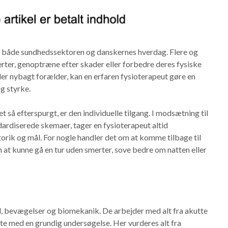
lle i både sundhedssektoren og danskernes hverdag. Flere og
erter, genoptræne efter skader eller forbedre deres fysiske
ler nybagt forælder, kan en erfaren fysioterapeut gøre en
g styrke.
t så efterspurgt, er den individuelle tilgang. I modsætning til
ardiserede skemaer, tager en fysioterapeut altid
orik og mål. For nogle handler det om at komme tilbage til
 at kunne gå en tur uden smerter, sove bedre om natten eller
ed, bevægelser og biomekanik. De arbejder med alt fra akutte
arte med en grundig undersøgelse. Her vurderes alt fra