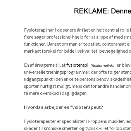
Fysioterapi har i de senere år fået en helt central ro
flere søger professionel hjælp for at slippe af med sm
funktioner. Uanset om man er topatlet, kontoransat el
markant forskel for både livskvalitet, bevægelighed o
En af årsagerne til, at
fysioterapi
er bleve
universelle træningsprogrammer, der ofte følger stand
udgangspunkt i den enkelte persons behov, skadeshist
sporten hurtigst muligt, mens det for andre handler om
få mere overskud i dagligdagen.
Hvordan arbejder en fysioterapeut?
Fysioterapeuter er specialister i kroppens muskler, l
skader til kroniske smerter, og typisk vil et forløb st