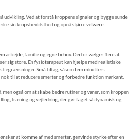
så udvikling. Ved at forstå kroppens signaler og bygge sunde
re sin kropsbevidsthed og opnå større velvære.
arbejde, familie og egne behov. Derfor vælger flere at
r sig store. En fysioterapeut kan hjælpe med realistiske
idsbegrænsninger. Små tiltag, såsom fem minutters
e nok til at reducere smerter og forbedre funktion markant.
d, men også om at skabe bedre rutiner og vaner, som kroppen
dling, træning og vejledning, der gør faget så dynamisk og
 ønsker at komme af med smerter, genvinde styrke efter en