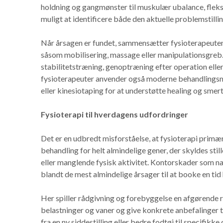
holdning og gangmønster til muskulær ubalance, fleksi
muligt at identificere både den aktuelle problemstilli
Når årsagen er fundet, sammensætter fysioterapeuten
såsom mobilisering, massage eller manipulationsgreb.
stabilitetstræning, genoptræning efter operation el
fysioterapeuter anvender også moderne behandlings
eller kinesiotaping for at understøtte healing og smert
Fysioterapi til hverdagens udfordringer
Det er en udbredt misforståelse, at fysioterapi primæ
behandling for helt almindelige gener, der skyldes stil
eller manglende fysisk aktivitet. Kontorskader som n
blandt de mest almindelige årsager til at booke en tid
Her spiller rådgivning og forebyggelse en afgørende ro
belastninger og vaner og give konkrete anbefalinger til
fra en ny siddestilling eller bedre fodtøj til specifik