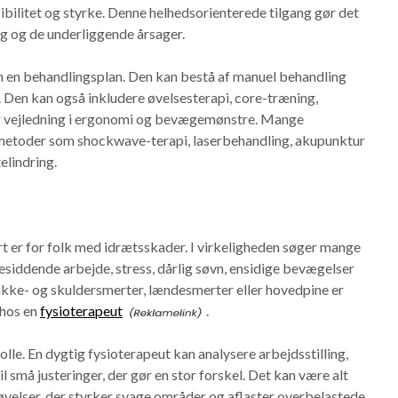
bilitet og styrke. Denne helhedsorienterede tilgang gør det
ng og de underliggende årsager.
 en behandlingsplan. Den kan bestå af manuel behandling
 Den kan også inkludere øvelsesterapi, core-træning,
ler vejledning i ergonomi og bevægemønstre. Mange
metoder som shockwave-terapi, laserbehandling, akupunktur
elindring.
rt er for folk med idrætsskader. I virkeligheden søger mange
lesiddende arbejde, stress, dårlig søvn, ensidige bevægelser
akke- og skuldersmerter, lændesmerter eller hovedpine er
 hos en
fysioterapeut
.
lle. En dygtig fysioterapeut kan analysere arbejdsstilling,
 små justeringer, der gør en stor forskel. Det kan være alt
ke øvelser, der styrker svage områder og aflaster overbelastede