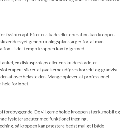
or fysioterapi. Efter en skade eller operation kan kroppen
En skræddersyet genoptræningsplan sørger for, at man
nation – i det tempo kroppen kan følge med.
ankel, en diskusprolaps eller en skulderskade, er
sioterapeut sikrer, at øvelserne udføres korrekt og gradvist
uden at overbelaste den. Mange oplever, at professionel
 hele forløbet.
pi forebyggende. De vil gerne holde kroppen stærk, mobil og
nge fysioterapeuter med funktionel træning,
ledning, så kroppen kan præstere bedst muligt i både