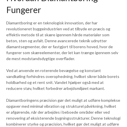
Fungerer
Diamantboring er en teknologisk innovation, der har
revolutioneret byggeindustrien ved at tilbyde en præcis og
effektiv metode til at skære igennem hårde materialer som
beton, sten og asfalt. Denne avancerede teknik udnytter
diamantsegmenter, der er fastgjort til borens hoved, hvor de
fungerer som skæreelementer, der let kan trænge igennem selv
de mest modstandsdygtige overflader.
Ved at anvende en roterende bevægelse og konstant
vandkøling forhindres overophedning, hvilket sikrer både borets
holdbarhed og et rent snit. Vandet hjælper også med at
reducere støv, hvilket forbedrer arbejdsmiljøet markant.
Diamantboringens præcision gør det muligt at udføre komplekse
opgaver med minimal vibration og strukturel påvirkning, hvilket
er afgørende, når der arbejdes i beboede områder eller ved
renovering af eksisterende bygningsstrukturer. Denne teknologi
kombinerer styrke og præcision, hvilket gør det muligt at udføre