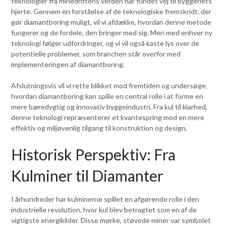
teknologier fra minedriftens verden har fundet vej til byggeriets
hjerte. Gennem en forståelse af de teknologiske fremskridt, der
gør diamantboring muligt, vil vi afdække, hvordan denne metode
fungerer og de fordele, den bringer med sig. Men med enhver ny
teknologi følger udfordringer, og vi vil også kaste lys over de
potentielle problemer, som branchen står overfor med
implementeringen af diamantboring.
Afslutningsvis vil vi rette blikket mod fremtiden og undersøge,
hvordan diamantboring kan spille en central rolle i at forme en
mere bæredygtig og innovativ byggeindustri. Fra kul til klarhed,
denne teknologi repræsenterer et kvantespring mod en mere
effektiv og miljøvenlig tilgang til konstruktion og design.
Historisk Perspektiv: Fra
Kulminer til Diamanter
I århundreder har kulminerne spillet en afgørende rolle i den
industrielle revolution, hvor kul blev betragtet som en af de
vigtigste energikilder. Disse mørke, støvede miner var symbolet