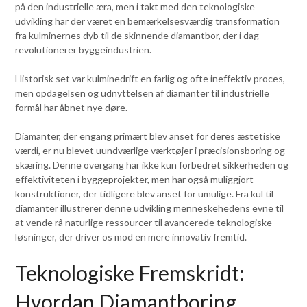
på den industrielle æra, men i takt med den teknologiske
udvikling har der været en bemærkelsesværdig transformation
fra kulminernes dyb til de skinnende diamantbor, der i dag
revolutionerer byggeindustrien.
Historisk set var kulminedrift en farlig og ofte ineffektiv proces,
men opdagelsen og udnyttelsen af diamanter til industrielle
formål har åbnet nye døre.
Diamanter, der engang primært blev anset for deres æstetiske
værdi, er nu blevet uundværlige værktøjer i præcisionsboring og
skæring. Denne overgang har ikke kun forbedret sikkerheden og
effektiviteten i byggeprojekter, men har også muliggjort
konstruktioner, der tidligere blev anset for umulige. Fra kul til
diamanter illustrerer denne udvikling menneskehedens evne til
at vende rå naturlige ressourcer til avancerede teknologiske
løsninger, der driver os mod en mere innovativ fremtid.
Teknologiske Fremskridt:
Hvordan Diamantboring