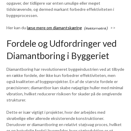
opgaver, der tidligere var enten umulige eller meget
tidskrævende, og dermed markant forbedre effektiviteten i
byggeprocessen.
Her kan du
læse mere om diamantskæring
>>
Fordele og Udfordringer ved
Diamantboring i Byggeriet
Diamantboring har revolutioneret byggeindustrien ved at tilbyde
en række fordele, der ikke kun forbedrer effektiviteten, men
også kvaliteten af byggeprojekter. En af de største fordele er
præcisionen; diamantbor kan skabe nøjagtige huller med minimal
vibration, hvilket reducerer risikoen for skader på de omgivende
strukturer.
Dette er især vigtigt i projekter, hvor der arbejdes med
skrøbelige eller allerede eksisterende konstruktioner.
Derudover er diamantboring en relativt støjsvag proces, hvilket
er en betydelig fordel i byområder, hvor støjreduktion er et