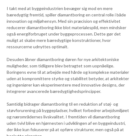
I takt med at byggeindustrien bevæger sig mod en mere
bæredygtig fremtid, spiller diamantboring en central rolle i både
innovation og miljøhensyn. Med sin præcision og effektivitet
reducerer diamantboring ikke blot materialespild, men mindsker
også energiforbruget under byggeprocessen. Dette gør det
muligt at skabe mere bæredygtige konstruktioner, hvor
ressourcerne udnyttes optimalt.
Desuden åbner diamantboring døren for nye arkitektoniske
muligheder, som tidligere blev betragtet som uopnåelige.
Boringens evne til at arbejde med hårde og komplekse materialer
uden at kompromittere styrke og stabilitet betyder, at arkitekter
og ingeniører kan eksperimentere med innovative designs, der
integrerer avancerede bæredygtighedsprincipper.
Samtidig bidrager diamantboring til en reduktion af støj- og
støvforurening på byggepladser, hvilket forbedrer arbejdsmiljøet
og nærområdernes livskvalitet. I fremtiden vil diamantboring
uden tvivl blive en hjørnesten i udviklingen af en byggeindustri,
der ikke kun fokuserer på at opføre strukturer, men også på at
beskytte planeten.