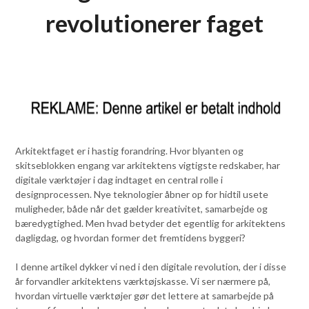
revolutionerer faget
Arkitektfaget er i hastig forandring. Hvor blyanten og
skitseblokken engang var arkitektens vigtigste redskaber, har
digitale værktøjer i dag indtaget en central rolle i
designprocessen. Nye teknologier åbner op for hidtil usete
muligheder, både når det gælder kreativitet, samarbejde og
bæredygtighed. Men hvad betyder det egentlig for arkitektens
dagligdag, og hvordan former det fremtidens byggeri?
I denne artikel dykker vi ned i den digitale revolution, der i disse
år forvandler arkitektens værktøjskasse. Vi ser nærmere på,
hvordan virtuelle værktøjer gør det lettere at samarbejde på