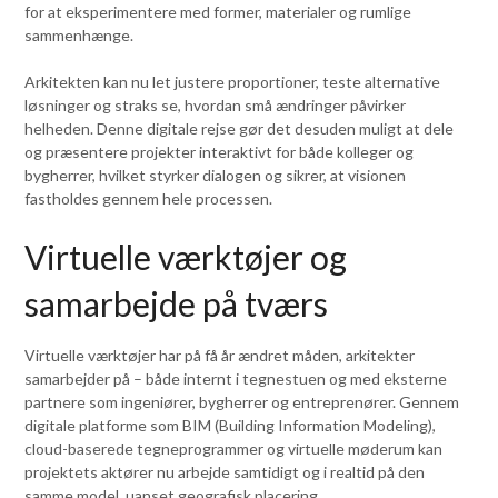
for at eksperimentere med former, materialer og rumlige
sammenhænge.
Arkitekten kan nu let justere proportioner, teste alternative
løsninger og straks se, hvordan små ændringer påvirker
helheden. Denne digitale rejse gør det desuden muligt at dele
og præsentere projekter interaktivt for både kolleger og
bygherrer, hvilket styrker dialogen og sikrer, at visionen
fastholdes gennem hele processen.
Virtuelle værktøjer og
samarbejde på tværs
Virtuelle værktøjer har på få år ændret måden, arkitekter
samarbejder på – både internt i tegnestuen og med eksterne
partnere som ingeniører, bygherrer og entreprenører. Gennem
digitale platforme som BIM (Building Information Modeling),
cloud-baserede tegneprogrammer og virtuelle møderum kan
projektets aktører nu arbejde samtidigt og i realtid på den
samme model, uanset geografisk placering.