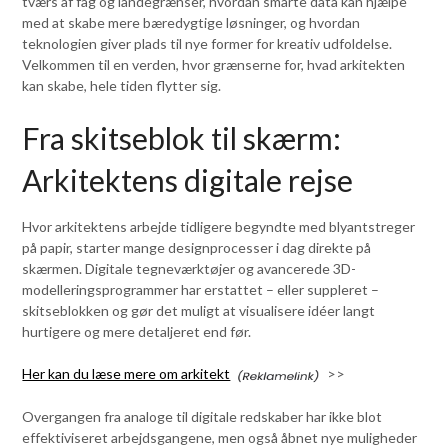
tværs af fag og landegrænser, hvordan smarte data kan hjælpe
med at skabe mere bæredygtige løsninger, og hvordan
teknologien giver plads til nye former for kreativ udfoldelse.
Velkommen til en verden, hvor grænserne for, hvad arkitekten
kan skabe, hele tiden flytter sig.
Fra skitseblok til skærm:
Arkitektens digitale rejse
Hvor arkitektens arbejde tidligere begyndte med blyantstreger
på papir, starter mange designprocesser i dag direkte på
skærmen. Digitale tegneværktøjer og avancerede 3D-
modelleringsprogrammer har erstattet – eller suppleret –
skitseblokken og gør det muligt at visualisere idéer langt
hurtigere og mere detaljeret end før.
Her kan du læse mere om arkitekt
>>
Overgangen fra analoge til digitale redskaber har ikke blot
effektiviseret arbejdsgangene, men også åbnet nye muligheder