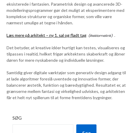
eksisterede i fantasien. Parametrisk design og avancerede 3D-
modelleringsprogrammer gør det muligt at eksperimentere med
komplekse strukturer og organiske former, som ville være
nærmest umulige at tegne i hånden.
Læs mere på arkitekt – ny 1. sal og fladt tag
.
Det betyder, at kreative idéer hurtigt kan testes, visualiseres og
tilpasses i realtid, hvilket frigør arkitektens skaberkraft og åbner
døren for mere nyskabende og individuelle løsninger.
Samtidig giver digitale værktøjer som generativ design adgang til
at lade algoritmer foreslå uventede og innovative former, der
balancerer æstetik, funktion og bæredygtighed. Resultatet er, at
grænserne mellem fantasi og virkelighed udviskes, og arkitekten
får et helt nyt spillerum til at forme fremtidens bygninger.
SØG
Søg